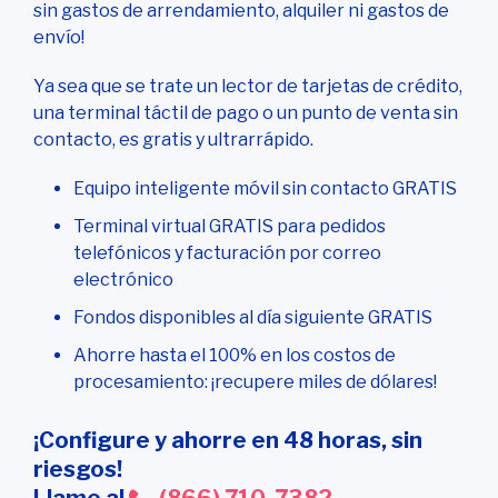
correctamente y que la tapa del compartimento
sin gastos de arrendamiento, alquiler ni gastos de
del rollo esté cerrada.
envío!
Códigos de error: Failure On All Coms (Falla en
Ya sea que se trate un lector de tarjetas de crédito,
todas las comunicaciones)
una terminal táctil de pago o un punto de venta sin
contacto, es gratis y ultrarrápido.
Oprima # y el botón amarillo al mismo tiempo
para reiniciar la terminal.
Equipo inteligente móvil sin contacto GRATIS
Si no puede reiniciarla, simplemente
Terminal virtual GRATIS para pedidos
desconecte el dispositivo de la fuente de
telefónicos y facturación por correo
alimentación.
electrónico
Asegúrese de que las propiedades de
Fondos disponibles al día siguiente GRATIS
comunicaciones de la terminal estén
Ahorre hasta el 100% en los costos de
configuradas correctamente.
procesamiento: ¡recupere miles de dólares!
Códigos de error: Error IWL220 Put on Base
¡Configure y ahorre en 48 horas, sin
(Colocar en la base)
riesgos!
Apague el dispositivo oprimiendo la tecla # y