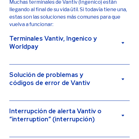
Muchas terminales de Vantiv (Ingenico) están
llegando al final de su vida útil. Si todavía tiene una,
estas son las soluciones más comunes para que
vuelva a funcionar:
Terminales Vantiv, Ingenico y
Worldpay
Vantiv y Worldpay se fusionaron en 2018. Juntas,
Solución de problemas y
constituyen uno de los procesadores de tarjetas
códigos de error de Vantiv
de crédito más grandes del mundo.
Worldpay e Ingenico han extendido su relación
comercial de cinco años por cuatro años más, de
Worldpay e Ingenico extienden su relación hasta
Interrupción de alerta Vantiv o
2016 a 2020, según este
comunicado de prensa de
2020. Worldpay e Ingenico han extendido su
“interruption” (interrupción)
Ingenico
. Si está solucionando problemas con una
relación comercial de cinco años por cuatro años
terminal proporcionada por Worldpay, es probable
más, de 2016 a 2020, según este
comunicado de
que sea la
Ingenico iWL250
.
prensa de Ingenico
. Si está solucionando