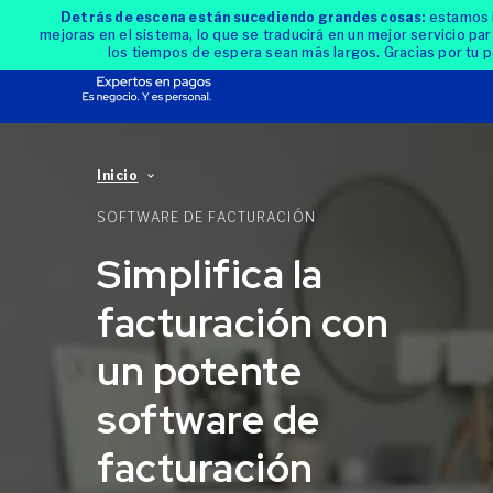
Detrás de escena están sucediendo grandes cosas:
estamos 
mejoras en el sistema, lo que se traducirá en un mejor servicio para
los tiempos de espera sean más largos. Gracias por tu p
Inicio
SOFTWARE DE FACTURACIÓN
Simplifica la
facturación con
un potente
software de
facturación